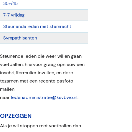
35+/45
€ 31,75 p/mnd
7-7 vrijdag
€ 20,25 p/mn
Man / Vrouw
Steunende leden met stemrecht
€ 9,50 p/mnd
Sympathisanten
Man
Vrije gift
Vrouw
Steunende leden die weer willen gaan
voetballen: hiervoor graag opnieuw een
inschrijfformulier invullen, en deze
tezamen met een recente pasfoto
mailen
naar
ledenadministratie@ksvbwo.nl
.
OPZEGGEN
Als je wil stoppen met voetballen dan