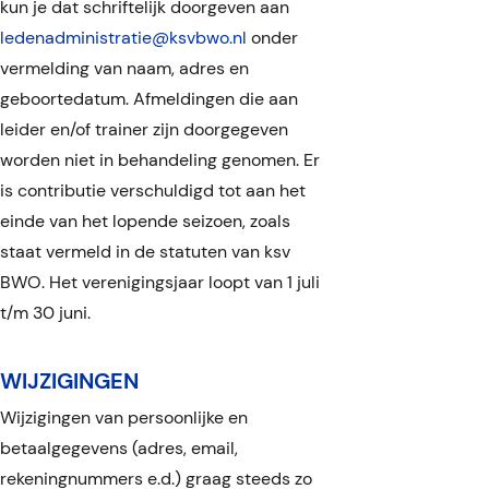
kun je dat schriftelijk doorgeven aan
ledenadministratie@ksvbwo.nl
onder
vermelding van naam, adres en
geboortedatum. Afmeldingen die aan
leider en/of trainer zijn doorgegeven
worden niet in behandeling genomen. Er
is contributie verschuldigd tot aan het
einde van het lopende seizoen, zoals
staat vermeld in de statuten van ksv
Bent u eerder lid
BWO. Het verenigingsjaar loopt van 1 juli
geweest van ksv BWO
t/m 30 juni.
of een andere
WIJZIGINGEN
voetbalvereniging?
Wijzigingen van persoonlijke en
Ja
betaalgegevens (adres, email,
rekeningnummers e.d.) graag steeds zo