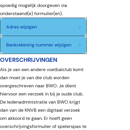
Nee
spoedig mogelijk doorgeven via
onderstaand(e) formulier(en)
.
Adres wijzigen
Bankrekening nummer wijzigen
OVERSCHRIJVINGEN
Als je van een andere voetbalclub komt
dan moet je van die club worden
Heeft u interesse in
overgeschreven naar BWO. Je dient
hiervoor een verzoek in bij je oude club.
informatie met
OUD ADRES
De ledenadministratie van BWO krijgt
betrekking tot de
dan van de KNVB een digitaal verzoek
mogelijkheden van
om akkoord te gaan. Er hoeft geen
sponsoring binnen de
overschrijvingsformulier of spelerspas te
Man / Vrouw