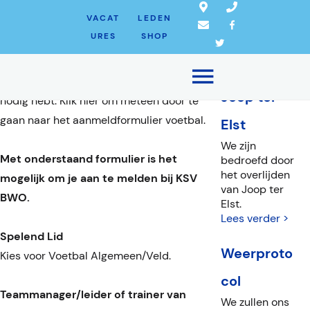
LID WORDEN
LAATSTE
VACAT
LEDEN
URES
SHOP
NIEUWS
Wil je ook lid worden van onze mooie
club? Je bent van harte welkom.
Overlijden
Hieronder vind je alle informatie die je
Joop ter
nodig hebt. Klik hier om meteen door te
gaan naar het aanmeldformulier voetbal.
Elst
We zijn
Met onderstaand formulier is het
bedroefd door
het overlijden
mogelijk om je aan te melden bij KSV
van Joop ter
BWO.
Elst.
Lees verder >
Spelend Lid
Weerproto
Kies voor Voetbal Algemeen/Veld.
col
Teammanager/leider of trainer van
We zullen ons