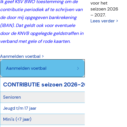
Ik geef KSV BWO toestemming om de
voor het
seizoen 2026
contributie periodiek af te schrijven van
– 2027.
de door mij opgegeven bankrekening
Lees verder >
(IBAN). Dat geldt ook voor eventuele
door de KNVB opgelegde geldstraffen in
verband met gele of rode kaarten.
Aanmelden voetbal >
Aanmelden voetbal
CONTRIBUTIE seizoen 2026-2027
Senioren
€ 31,75 p/mnd
Jeugd t/m 17 jaar
€ 23,75 p/mn
Mini's (<7 jaar)
€ 18,50 p/mn