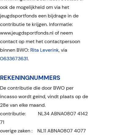
medische indicatie of
ook de mogelijkheid om via het
Alle nieuwe leden van 10 jaar en
verhuizing.
jeugdsportfonds een bijdrage in de
ouder dienen een recente
Nieuwe leden zijn over het
contributie te krijgen. Informatie:
pasfoto in te leveren of digitaal
resterende verenigingsjaar
www.jeugdsportfonds.nl of neem
(jpg, gif of png) op te sturen
contributie verschuldigd. Het
contact op met het contactpersoon
(
ledenadministratie@ksvbwo.nl
).
verenigingsjaar loopt van 1 juli
binnen BWO:
Rita Leverink
, via
Leden die 16 jaar of ouder zijn
tot en met 30 juni van het jaar
0633673631
.
dienen een copy van een
daaropvolgend.
rijbewijs, paspoort of ID kaart bij
Afmelden kan alleen schriftelijk
REKENINGNUMMERS
te voegen.
of per mail bij de
De aanvra(a)g(st)er onderwerpt
De contributie die door BWO per
ledenadministratie.
zich aan alle bepalingen van de
incasso wordt geïnd, vindt plaats op de
statuten (ter inzage in het
28e van elke maand.
Incassant ID:
clubhuis)
contributie: NL34 ABNA0807 4142
NL45ZZZ400734670000
en het huisreglement van ksv
71
BWO.
overige zaken : NL11 ABNA0807 4077