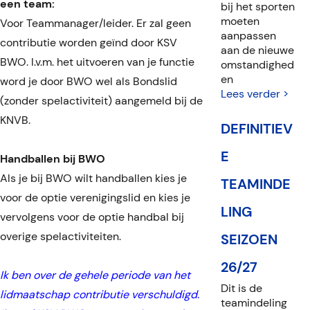
een team:
bij het sporten
moeten
Voor Teammanager/leider. Er zal geen
aanpassen
contributie worden geïnd door KSV
aan de nieuwe
BWO. I.v.m. het uitvoeren van je functie
omstandighed
en
word je door BWO wel als Bondslid
Lees verder >
(zonder spelactiviteit) aangemeld bij de
KNVB.
DEFINITIEV
E
Handballen bij BWO
Als je bij BWO wilt handballen kies je
TEAMINDE
voor de optie verenigingslid en kies je
LING
vervolgens voor de optie handbal bij
overige spelactiviteiten.
SEIZOEN
26/27
Ik ben over de gehele periode van het
Dit is de
lidmaatschap contributie verschuldigd.
teamindeling