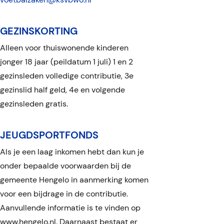
ook constant op zoek
Als lid van ksv BWO verzoek ik het
naar nieuwe vrijwilligers
GEZINSKORTING
rekeningnummer t.b.v. de incasso te
en niet alleen naar
Alleen voor thuiswonende kinderen
wijzigen.
leiders of trainers, maar
jonger 18 jaar (peildatum 1 juli) 1 en 2
De machtiging dient getekend te
gezinsleden volledige contributie, 3e
voor verschillende
worden door rekening
gezinslid half geld, 4e en volgende
bevoegden.
functies/taken binnen
gezinsleden gratis.
De aanvra(a)g(st)er onderwerpt
de organisatie. Mogen
zich aan alle bepalingen van de
wij contact met u
statuten (ter inzage in het
JEUGDSPORTFONDS
clubhuis) en het huisreglement
opnemen mbt
Als je een laag inkomen hebt dan kun je
van ksv BWO.
onder bepaalde voorwaarden bij de
vrijwilligerswerk?
Leden zijn over het hele jaar
gemeente Hengelo in aanmerking komen
contributie verschuldigd, dit
Ja
voor een bijdrage in de contributie.
geldt ook indien men tussentijds
Aanvullende informatie is te vinden op
wil bedanken, m.u.v. een
Nee
www.hengelo.nl. Daarnaast bestaat er