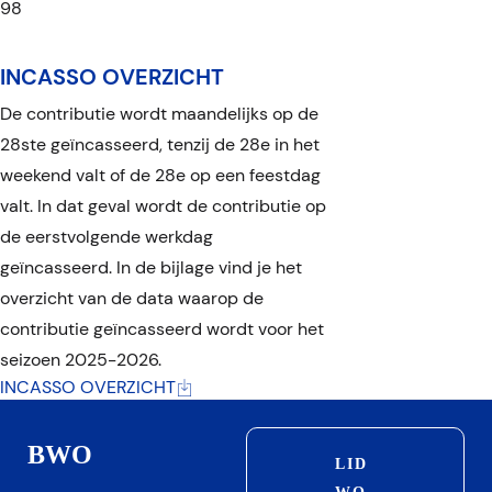
Leden zijn over het hele jaar
98
contributie verschuldigd, dit
geldt ook indien men tussentijds
INCASSO OVERZICHT
wil
De contributie wordt maandelijks op de
bedanken, m.u.v. een medische
28ste geïncasseerd, tenzij de 28e in het
indicatie of verhuizing.
weekend valt of de 28e op een feestdag
Nieuwe leden zijn over het
valt. In dat geval wordt de contributie op
Contributie geldt voor seizoen
resterende verenigingsjaar
de eerstvolgende werkdag
26/27
contributie verschuldigd.
geïncasseerd. In de bijlage vind je het
Het verenigingsjaar loopt van 1
overzicht van de data waarop de
Voetbal
juli tot en met 30 juni van het
contributie geïncasseerd wordt voor het
contributie per 1-7-26
Maand
jaar daaropvolgend.
seizoen 2025-2026.
Senior
Afmelden kan alleen schriftelijk
31,75
INCASSO OVERZICHT
of per mail bij de
Jeugd t/m 17 jaar
23,75
ledenadministratie.
Mini's (< 7 jaar)
18,50
BWO
LID
Teneinde als lid tot de
35+/45+
31,75