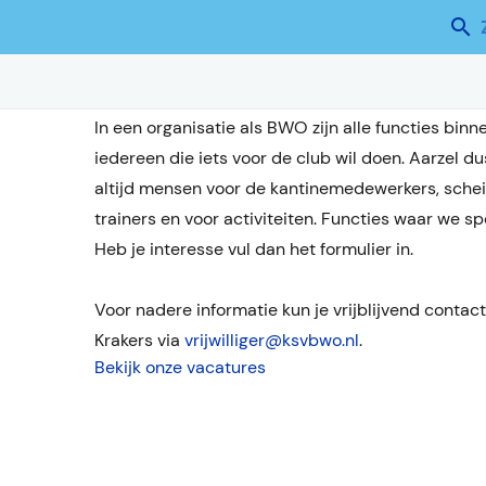
VRIJWILLIGERS
BWO is een vereniging die we samen maken: zonder 
nieuwe vrijwilligers die een bijdrage willen lever
In een organisatie als BWO zijn alle functies bin
iedereen die iets voor de club wil doen. Aarzel d
altijd mensen voor de kantinemedewerkers, sche
trainers en voor activiteiten. Functies waar we s
Heb je interesse vul dan het formulier in.
Voor nadere informatie kun je vrijblijvend conta
Krakers via
vrijwilliger@ksvbwo.nl
.
Bekijk onze vacatures