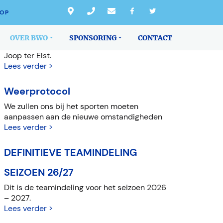
LAATSTE NIEUWS
OP
Overlijden Joop ter Elst
OVER BWO
SPONSORING
CONTACT
We zijn bedroefd door het overlijden van
Joop ter Elst.
Lees verder >
Weerprotocol
We zullen ons bij het sporten moeten
aanpassen aan de nieuwe omstandigheden
Lees verder >
DEFINITIEVE TEAMINDELING
SEIZOEN 26/27
Dit is de teamindeling voor het seizoen 2026
– 2027.
Lees verder >