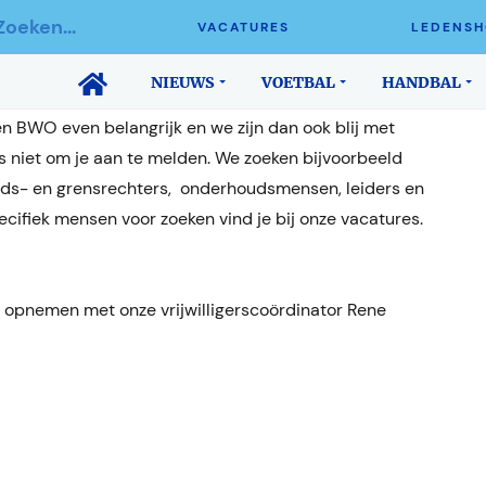
VACATURES
LEDENSH
vrijwilligers geen BWO! Wij zijn altijd op zoek naar
NIEUWS
VOETBAL
HANDBAL
en aan onze mooie club.
nen BWO even belangrijk en we zijn dan ook blij met
us niet om je aan te melden. We zoeken bijvoorbeeld
ids- en grensrechters, onderhoudsmensen, leiders en
pecifiek mensen voor zoeken vind je bij onze vacatures.
ct opnemen met onze vrijwilligerscoördinator Rene