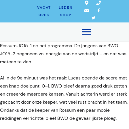
WEDSTRIJDVERSLAG: ROSSUM
VACAT
LEDEN
URES
SHOP
JO15-1 – BWO JO15-2 (0–5)
3 oktober 2025
Nieuws ksv BWO
Op een frisse zaterdagochtend stond de uitwedstrijd tegen
Rossum JO15-1 op het programma. De jongens van BWO
JO15-2 begonnen vol energie aan de wedstrijd – en dat was
meteen te zien.
Al in de 9e minuut was het raak: Lucas opende de score met
een knap doelpunt, 0–1. BWO bleef daarna goed druk zetten
en creëerde meerdere kansen. Vanuit achterin werd er sterk
gecoacht door onze keeper, wat veel rust bracht in het team.
Ondanks dat de keeper van Rossum een paar mooie
reddingen verrichtte, bleef BWO de gevaarlijkste ploeg.