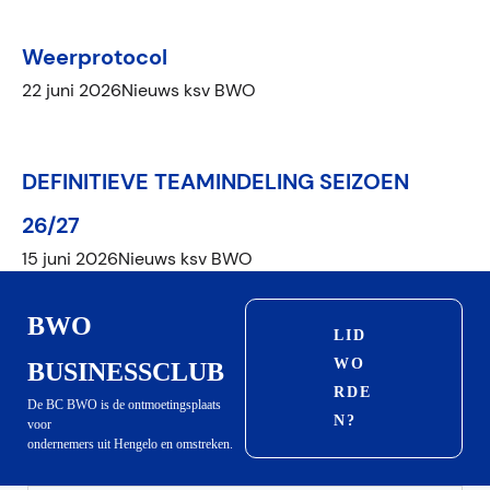
Weerprotocol
22 juni 2026
Nieuws ksv BWO
DEFINITIEVE TEAMINDELING SEIZOEN
26/27
15 juni 2026
Nieuws ksv BWO
BWO
LID
WO
BUSINESSCLUB
RDE
De BC BWO is de ontmoetingsplaats
N?
voor
ondernemers uit Hengelo en omstreken.