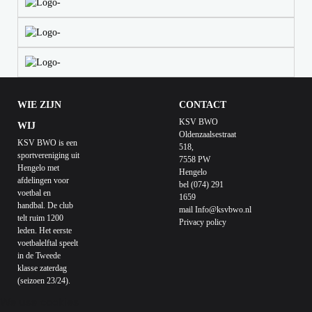
WIE ZIJN
CONTACT
KSV BWO
WIJ
Oldenzaalsestraat
KSV BWO is een
518,
sportvereniging uit
7558 PW
Hengelo met
Hengelo
afdelingen voor
bel (074) 291
voetbal en
1659
handbal. De club
mail
Info@ksvbwo.nl
telt ruim 1200
Privacy policy
leden. Het eerste
voetbalelftal speelt
in de Tweede
klasse zaterdag
(seizoen 23/24).
We use cookies