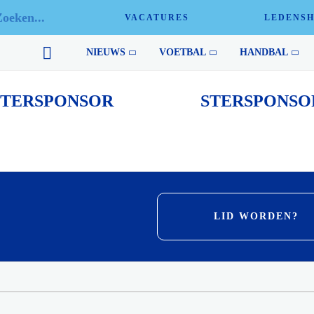
VACATURES
LEDENS
Sport en sponsoring gaan hand in hand en zonder financiële ondersteun
NIEUWS
VOETBAL
HANDBAL
STERSPONSOR
STERSPONSO
LID WORDEN?