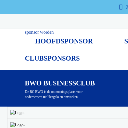
SPONSOREN
Al vele jaren wordt BWO ondersteund door vele sponsors. 
verbeelding spreken.
sponsor worden
HOOFDSPONSOR
CLUBSPONSORS
BWO BUSINESSCLUB
De BC BWO is de ontmoetingsplaats voor
ondernemers uit Hengelo en omstreken.