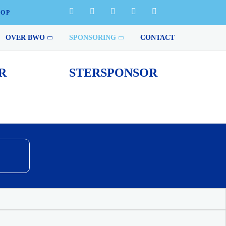
HOP
ing van het bedrijfsleven geen prestaties die tot de
OVER BWO
SPONSORING
CONTACT
R
STERSPONSOR