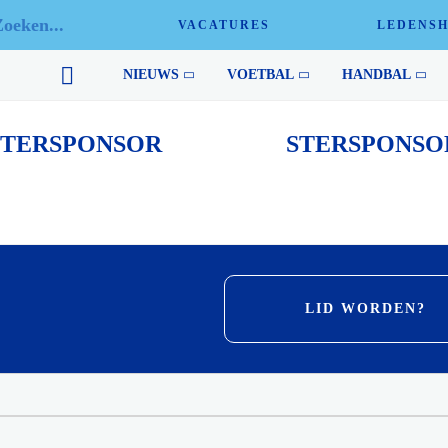
VACATURES
LEDENS
Sport en sponsoring gaan hand in hand en zonder financiële ondersteun
NIEUWS
VOETBAL
HANDBAL
STERSPONSOR
STERSPONSO
LID WORDEN?