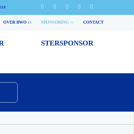
HOP
ing van het bedrijfsleven geen prestaties die tot de
OVER BWO
SPONSORING
CONTACT
R
STERSPONSOR