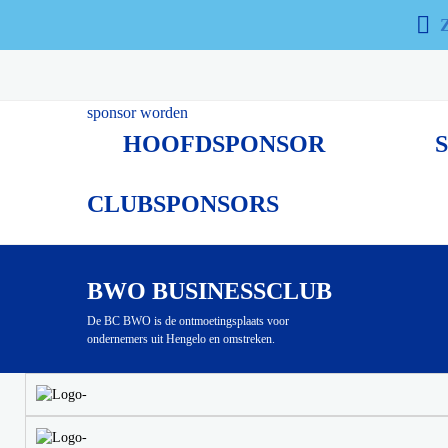
SPONSOREN
Al vele jaren wordt BWO ondersteund door vele sponsors. 
verbeelding spreken.
sponsor worden
HOOFDSPONSOR
CLUBSPONSORS
BWO BUSINESSCLUB
De BC BWO is de ontmoetingsplaats voor
ondernemers uit Hengelo en omstreken.